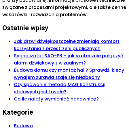
branży budowlanej, informacje prasowe i techniczne
związane z procesami projektowymi, ale także cenne
wskazówki i rozwiązania problemów.
Ostatnie wpisy
Jak drzwi dźwiękoszczelne zmieniają komfort
korzystania z przestrzeni publicznych
Sygnalizator SAO-P8 – jak skutecznie połączyć
alarm dźwiękowy z wizualnym?
Budowa domu czy montaż hali? Sprawdź, kiedy
wynajem żurawia staje się niezbędny
Czy spawanie metodą MAG konstrukcji
stalowych jest trwałe?
Co ile należy wymieniać honownicę?
Kategorie
Budowa