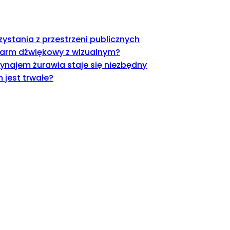
ystania z przestrzeni publicznych
alarm dźwiękowy z wizualnym?
najem żurawia staje się niezbędny
jest trwałe?