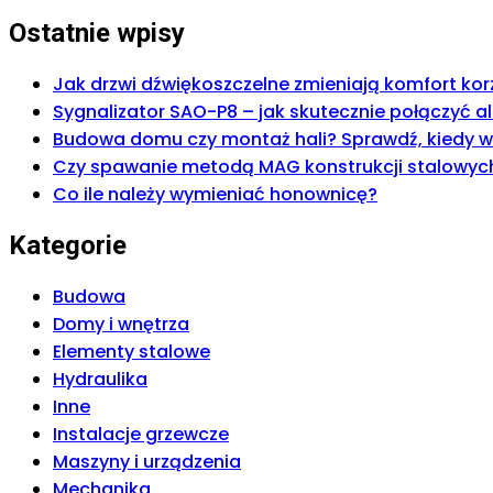
Ostatnie wpisy
Jak drzwi dźwiękoszczelne zmieniają komfort korz
Sygnalizator SAO-P8 – jak skutecznie połączyć 
Budowa domu czy montaż hali? Sprawdź, kiedy wy
Czy spawanie metodą MAG konstrukcji stalowych 
Co ile należy wymieniać honownicę?
Kategorie
Budowa
Domy i wnętrza
Elementy stalowe
Hydraulika
Inne
Instalacje grzewcze
Maszyny i urządzenia
Mechanika