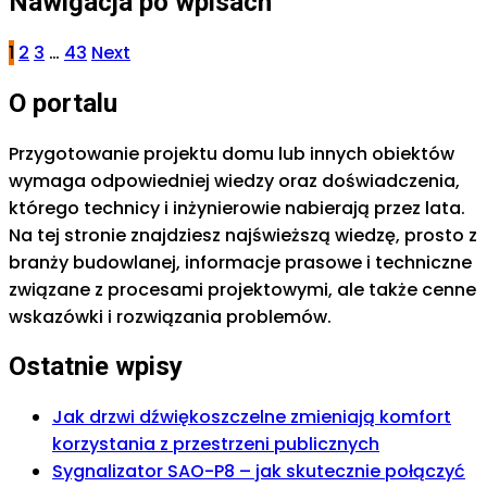
Nawigacja po wpisach
1
2
3
…
43
Next
O portalu
Przygotowanie projektu domu lub innych obiektów
wymaga odpowiedniej wiedzy oraz doświadczenia,
którego technicy i inżynierowie nabierają przez lata.
Na tej stronie znajdziesz najświeższą wiedzę, prosto z
branży budowlanej, informacje prasowe i techniczne
związane z procesami projektowymi, ale także cenne
wskazówki i rozwiązania problemów.
Ostatnie wpisy
Jak drzwi dźwiękoszczelne zmieniają komfort
korzystania z przestrzeni publicznych
Sygnalizator SAO-P8 – jak skutecznie połączyć