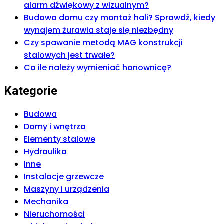
alarm dźwiękowy z wizualnym?
Budowa domu czy montaż hali? Sprawdź, kiedy
wynajem żurawia staje się niezbędny
Czy spawanie metodą MAG konstrukcji
stalowych jest trwałe?
Co ile należy wymieniać honownicę?
Kategorie
Budowa
Domy i wnętrza
Elementy stalowe
Hydraulika
Inne
Instalacje grzewcze
Maszyny i urządzenia
Mechanika
Nieruchomości