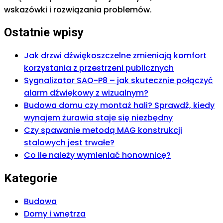
wskazówki i rozwiązania problemów.
Ostatnie wpisy
Jak drzwi dźwiękoszczelne zmieniają komfort
korzystania z przestrzeni publicznych
Sygnalizator SAO-P8 – jak skutecznie połączyć
alarm dźwiękowy z wizualnym?
Budowa domu czy montaż hali? Sprawdź, kiedy
wynajem żurawia staje się niezbędny
Czy spawanie metodą MAG konstrukcji
stalowych jest trwałe?
Co ile należy wymieniać honownicę?
Kategorie
Budowa
Domy i wnętrza