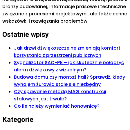
branży budowlanej, informacje prasowe i techniczne
związane z procesami projektowymi, ale także cenne
wskazówki i rozwiązania problemów.
Ostatnie wpisy
Jak drzwi dźwiękoszczelne zmieniają komfort
korzystania z przestrzeni publicznych
Sygnalizator SAO-P8 – jak skutecznie połączyć
alarm dźwiękowy z wizualnym?
Budowa domu czy montaż hali? Sprawdź, kiedy
wynajem żurawia staje się niezbędny
Czy spawanie metodą MAG konstrukcji
stalowych jest trwałe?
Co ile należy wymieniać honownicę?
Kategorie