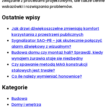
związane z procesami projektowymi, ale także cenne
wskazówki i rozwiązania problemów.
Ostatnie wpisy
Jak drzwi dźwiękoszczelne zmieniają komfort
korzystania z przestrzeni publicznych
Sygnalizator SAO-P8 – jak skutecznie połączyć
alarm dźwiękowy z wizualnym?
Budowa domu czy montaż hali? Sprawdź, kiedy
wynajem żurawia staje się niezbędny
Czy spawanie metodą MAG konstrukcji
stalowych jest trwałe?
Co ile należy wymieniać honownicę?
Kategorie
Budowa
Domy i wnętrza