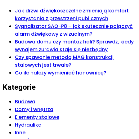
Jak drzwi dźwiękoszczelne zmieniają komfort
korzystania z przestrzeni publicznych
Sygnalizator SAO-P8 – jak skutecznie połączyć
alarm dźwiękowy z wizualnym?
Budowa domu czy montaż hali? Sprawdź, kiedy
wynajem żurawia staje się niezbędny
Czy spawanie metodą MAG konstrukcji
stalowych jest trwałe?
Co ile należy wymieniać honownicę?
Kategorie
Budowa
Domy i wnętrza
Elementy stalowe
Hydraulika
Inne