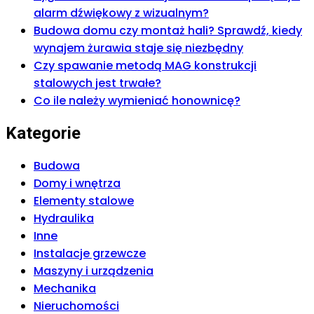
alarm dźwiękowy z wizualnym?
Budowa domu czy montaż hali? Sprawdź, kiedy
wynajem żurawia staje się niezbędny
Czy spawanie metodą MAG konstrukcji
stalowych jest trwałe?
Co ile należy wymieniać honownicę?
Kategorie
Budowa
Domy i wnętrza
Elementy stalowe
Hydraulika
Inne
Instalacje grzewcze
Maszyny i urządzenia
Mechanika
Nieruchomości