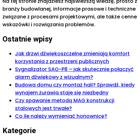
Na tej stronie znajdziesz najświeższą wiedzę, prosto z
branży budowlanej, informacje prasowe i techniczne
związane z procesami projektowymi, ale także cenne
wskazówki i rozwiązania problemów.
Ostatnie wpisy
Jak drzwi dźwiękoszczelne zmieniają komfort
korzystania z przestrzeni publicznych
Sygnalizator SAO-P8 – jak skutecznie połączyć
alarm dźwiękowy z wizualnym?
Budowa domu czy montaż hali? Sprawdź, kiedy
wynajem żurawia staje się niezbędny
Czy spawanie metodą MAG konstrukcji
stalowych jest trwałe?
Co ile należy wymieniać honownicę?
Kategorie