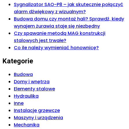
Sygnalizator SAO-P8 – jak skutecznie połączyć
alarm dźwiękowy z wizualnym?
Budowa domu czy montaż hali? Sprawdź, kiedy
wynajem żurawia staje się niezbędny
Czy spawanie metodą MAG konstrukcji
stalowych jest trwałe?
Co ile należy wymieniać honownicę?
Kategorie
Budowa
Domy i wnętrza
Elementy stalowe
Hydraulika
Inne
Instalacje grzewcze
Maszyny i urządzenia
Mechanika