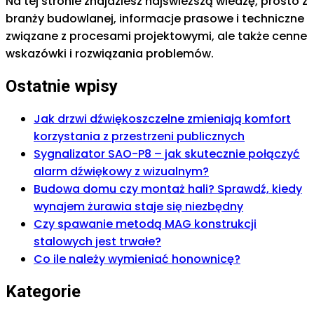
Na tej stronie znajdziesz najświeższą wiedzę, prosto z
branży budowlanej, informacje prasowe i techniczne
związane z procesami projektowymi, ale także cenne
wskazówki i rozwiązania problemów.
Ostatnie wpisy
Jak drzwi dźwiękoszczelne zmieniają komfort
korzystania z przestrzeni publicznych
Sygnalizator SAO-P8 – jak skutecznie połączyć
alarm dźwiękowy z wizualnym?
Budowa domu czy montaż hali? Sprawdź, kiedy
wynajem żurawia staje się niezbędny
Czy spawanie metodą MAG konstrukcji
stalowych jest trwałe?
Co ile należy wymieniać honownicę?
Kategorie