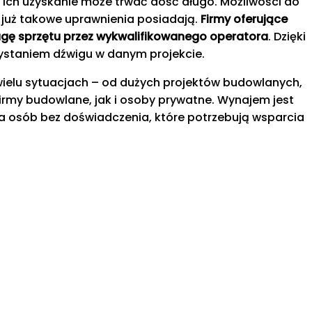
ich uzyskanie może trwać dość długo. Możliwości do
e już takowe uprawnienia posiadają.
Firmy oferujące
gę sprzętu przez wykwalifikowanego operatora
. Dzięki
zystaniem dźwigu w danym projekcie.
wielu sytuacjach – od dużych projektów budowlanych,
irmy budowlane, jak i osoby prywatne. Wynajem jest
la osób bez doświadczenia, które potrzebują wsparcia