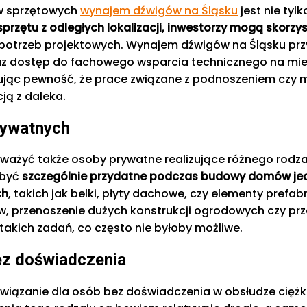
ów sprzętowych
wynajem dźwigów na Śląsku
jest nie tyl
zętu z odległych lokalizacji, inwestorzy mogą skorzysta
trzeb projektowych. Wynajem dźwigów na Śląsku przy 
i oraz dostęp do fachowego wsparcia technicznego na mi
skując pewność, że prace związane z podnoszeniem cz
ją z daleka.
rywatnych
ważyć także osoby prywatne realizujące różnego rodz
 być
szczególnie przydatne podczas budowy domów jed
ch
, takich jak belki, płyty dachowe, czy elementy pref
 przenoszenie dużych konstrukcji ogrodowych czy prz
takich zadań, co często nie byłoby możliwe.
ez doświadczenia
wiązanie dla osób bez doświadczenia w obsłudze ciężk