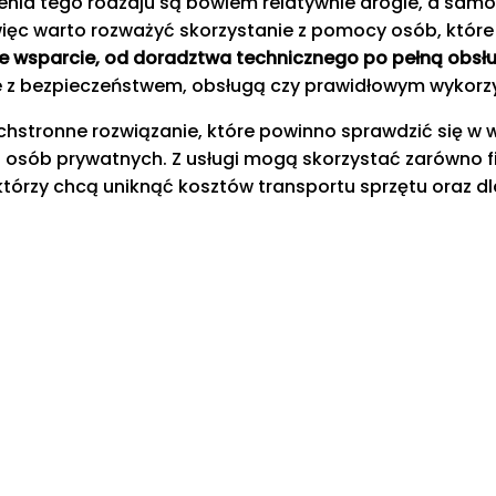
ia tego rodzaju są bowiem relatywnie drogie, a samo 
, więc warto rozważyć skorzystanie z pomocy osób, któr
wsparcie, od doradztwa technicznego po pełną obsłu
ane z bezpieczeństwem, obsługą czy prawidłowym wykor
chstronne rozwiązanie, które powinno sprawdzić się w 
a osób prywatnych. Z usługi mogą skorzystać zarówno f
którzy chcą uniknąć kosztów transportu sprzętu oraz d