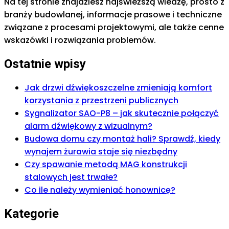
Na tej stronie znajdziesz najświeższą wiedzę, prosto z
branży budowlanej, informacje prasowe i techniczne
związane z procesami projektowymi, ale także cenne
wskazówki i rozwiązania problemów.
Ostatnie wpisy
Jak drzwi dźwiękoszczelne zmieniają komfort
korzystania z przestrzeni publicznych
Sygnalizator SAO-P8 – jak skutecznie połączyć
alarm dźwiękowy z wizualnym?
Budowa domu czy montaż hali? Sprawdź, kiedy
wynajem żurawia staje się niezbędny
Czy spawanie metodą MAG konstrukcji
stalowych jest trwałe?
Co ile należy wymieniać honownicę?
Kategorie