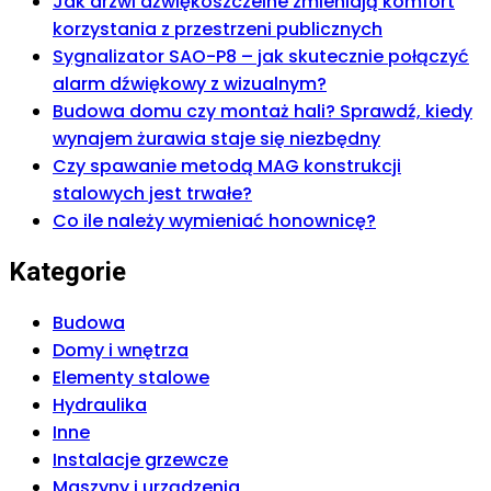
Jak drzwi dźwiękoszczelne zmieniają komfort
korzystania z przestrzeni publicznych
Sygnalizator SAO-P8 – jak skutecznie połączyć
alarm dźwiękowy z wizualnym?
Budowa domu czy montaż hali? Sprawdź, kiedy
wynajem żurawia staje się niezbędny
Czy spawanie metodą MAG konstrukcji
stalowych jest trwałe?
Co ile należy wymieniać honownicę?
Kategorie
Budowa
Domy i wnętrza
Elementy stalowe
Hydraulika
Inne
Instalacje grzewcze
Maszyny i urządzenia