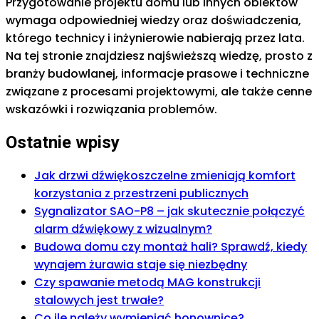
Przygotowanie projektu domu lub innych obiektów
wymaga odpowiedniej wiedzy oraz doświadczenia,
którego technicy i inżynierowie nabierają przez lata.
Na tej stronie znajdziesz najświeższą wiedzę, prosto z
branży budowlanej, informacje prasowe i techniczne
związane z procesami projektowymi, ale także cenne
wskazówki i rozwiązania problemów.
Ostatnie wpisy
Jak drzwi dźwiękoszczelne zmieniają komfort
korzystania z przestrzeni publicznych
Sygnalizator SAO-P8 – jak skutecznie połączyć
alarm dźwiękowy z wizualnym?
Budowa domu czy montaż hali? Sprawdź, kiedy
wynajem żurawia staje się niezbędny
Czy spawanie metodą MAG konstrukcji
stalowych jest trwałe?
Co ile należy wymieniać honownicę?