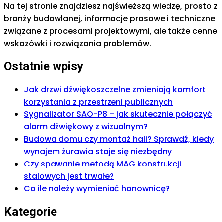
Na tej stronie znajdziesz najświeższą wiedzę, prosto z
branży budowlanej, informacje prasowe i techniczne
związane z procesami projektowymi, ale także cenne
wskazówki i rozwiązania problemów.
Ostatnie wpisy
Jak drzwi dźwiękoszczelne zmieniają komfort
korzystania z przestrzeni publicznych
Sygnalizator SAO-P8 – jak skutecznie połączyć
alarm dźwiękowy z wizualnym?
Budowa domu czy montaż hali? Sprawdź, kiedy
wynajem żurawia staje się niezbędny
Czy spawanie metodą MAG konstrukcji
stalowych jest trwałe?
Co ile należy wymieniać honownicę?
Kategorie