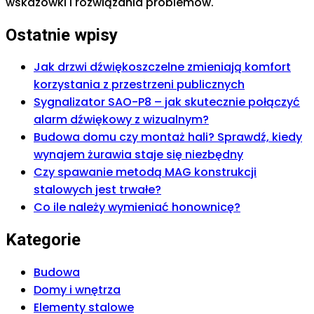
wskazówki i rozwiązania problemów.
Ostatnie wpisy
Jak drzwi dźwiękoszczelne zmieniają komfort
korzystania z przestrzeni publicznych
Sygnalizator SAO-P8 – jak skutecznie połączyć
alarm dźwiękowy z wizualnym?
Budowa domu czy montaż hali? Sprawdź, kiedy
wynajem żurawia staje się niezbędny
Czy spawanie metodą MAG konstrukcji
stalowych jest trwałe?
Co ile należy wymieniać honownicę?
Kategorie
Budowa
Domy i wnętrza
Elementy stalowe