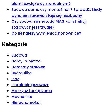
alarm dźwiękowy z wizualnym?
Budowa domu czy montaż hali? Sprawdź, kiedy
wynajem żurawia staje się niezbędny
Czy spawanie metodą MAG konstrukcji
stalowych jest trwałe?
Co ile należy wymieniać honownicę?
Kategorie
Budowa
Domy i wnętrza
Elementy stalowe
Hydraulika
Inne
Instalacje grzewcze
Maszyny i urządzenia
Mechanika
Nieruchomości